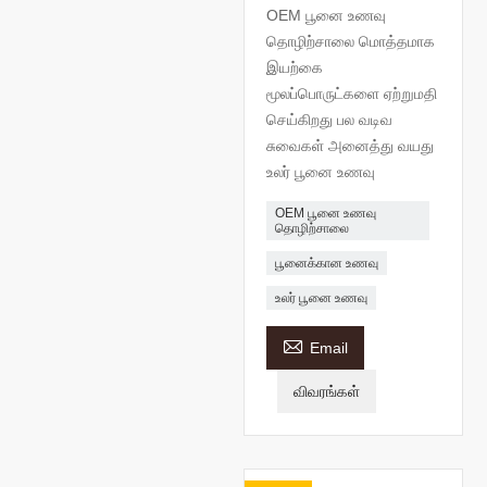
OEM பூனை உணவு
தொழிற்சாலை மொத்தமாக
இயற்கை
மூலப்பொருட்களை ஏற்றுமதி
செய்கிறது பல வடிவ
சுவைகள் அனைத்து வயது
உலர் பூனை உணவு
OEM பூனை உணவு
தொழிற்சாலை
பூனைக்கான உணவு
உலர் பூனை உணவு

Email
விவரங்கள்