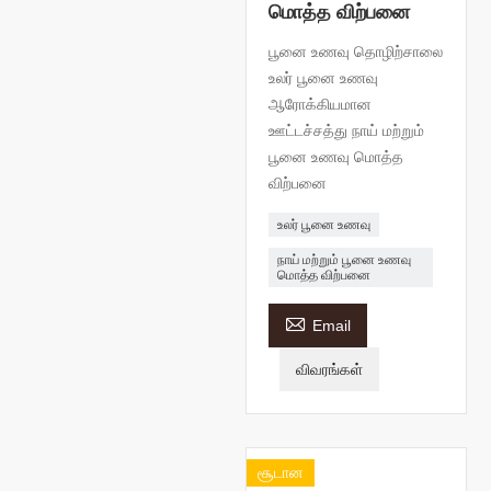
மொத்த விற்பனை
பூனை உணவு தொழிற்சாலை
உலர் பூனை உணவு
ஆரோக்கியமான
ஊட்டச்சத்து நாய் மற்றும்
பூனை உணவு மொத்த
விற்பனை
உலர் பூனை உணவு
நாய் மற்றும் பூனை உணவு
மொத்த விற்பனை

Email
விவரங்கள்
சூடான