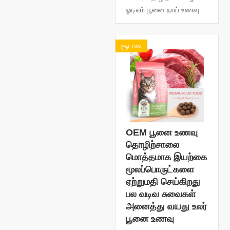
ஓடிஎம் பூனை நாய் உணவு
சூடான
OEM பூனை உணவு
தொழிற்சாலை
மொத்தமாக இயற்கை
மூலப்பொருட்களை
ஏற்றுமதி செய்கிறது
பல வடிவ சுவைகள்
அனைத்து வயது உலர்
பூனை உணவு