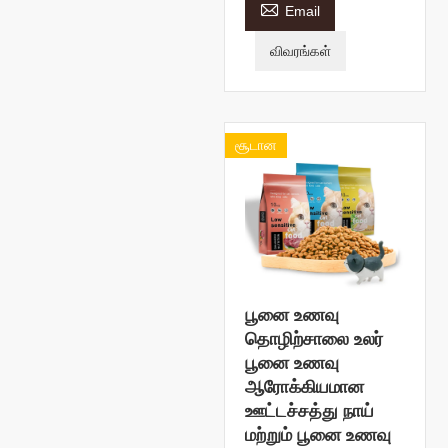

Email
விவரங்கள்
சூடான
பூனை உணவு
தொழிற்சாலை உலர்
பூனை உணவு
ஆரோக்கியமான
ஊட்டச்சத்து நாய்
மற்றும் பூனை உணவு