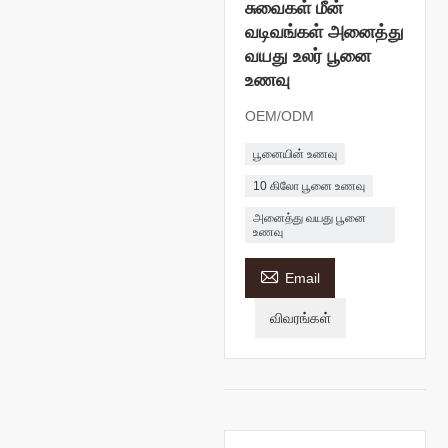
சுவைகள் மீன்
வடிவங்கள் அனைத்து
வயது உலர் பூனை
உணவு
OEM/ODM
பூனையின் உணவு
10 கிலோ பூனை உணவு
அனைத்து வயது பூனை
உணவு

Email
விவரங்கள்