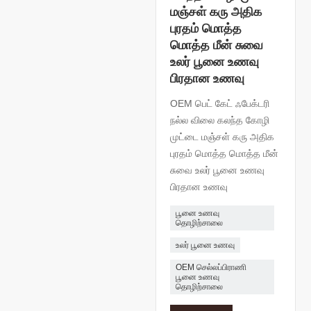
மஞ்சள் கரு அதிக
புரதம் மொத்த
மொத்த மீன் சுவை
உலர் பூனை உணவு
பிரதான உணவு
OEM பெட் கேட் ஃபேக்டரி
நல்ல விலை கலந்த கோழி
முட்டை மஞ்சள் கரு அதிக
புரதம் மொத்த மொத்த மீன்
சுவை உலர் பூனை உணவு
பிரதான உணவு
பூனை உணவு
தொழிற்சாலை
உலர் பூனை உணவு
OEM செல்லப்பிராணி
பூனை உணவு
தொழிற்சாலை