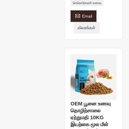
செல்லபிராணி உணவு

Email
விவரங்கள்
OEM பூனை உணவு
தொழிற்சாலை
ஏற்றுமதி 10KG
இயற்கை மூல மீன்