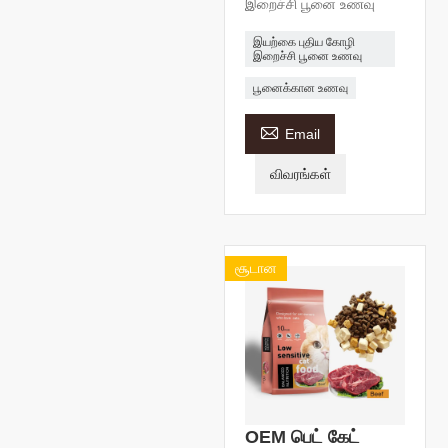
இறைச்சி பூனை உணவு
இயற்கை புதிய கோழி
இறைச்சி பூனை உணவு
பூனைக்கான உணவு

Email
விவரங்கள்
சூடான
OEM பெட் கேட்