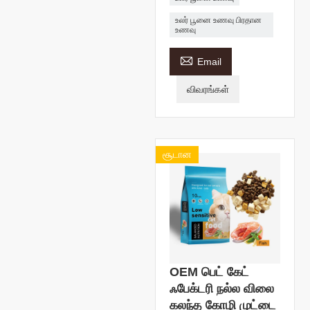
உலர் பூனை உணவு பிரதான
உணவு

Email
விவரங்கள்
சூடான
OEM பெட் கேட்
ஃபேக்டரி நல்ல விலை
கலந்த கோழி முட்டை