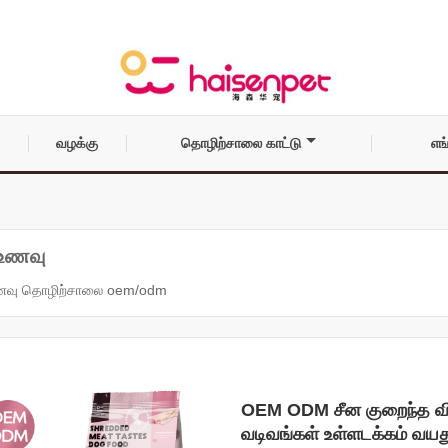
வழக்கு
தொழிற்சாலை காட்டு
எங
 உணவு
உணவு தொழிற்சாலை oem/odm
OEM ODM சீன குறைந்த வி
வடிவங்கள் உள்ளடக்கம் வயத