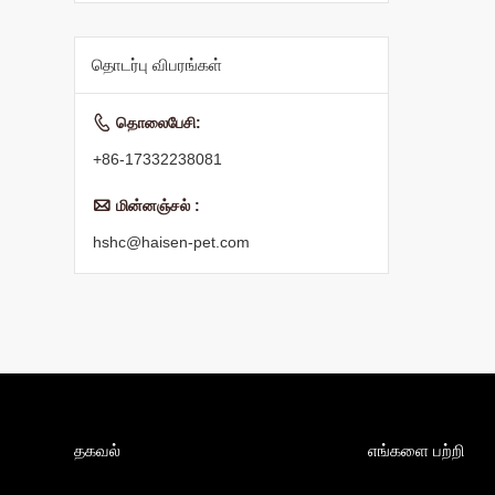
அனைத்து வயது
உலர் பூனை உணவு
தொடர்பு விபரங்கள்

தொலைபேசி:
+86-17332238081

மின்னஞ்சல் :
hshc@haisen-pet.com
தகவல்
எங்களை பற்றி