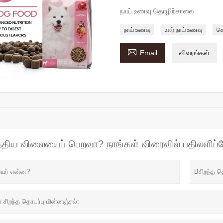
நாய் உணவு தொழிற்சாலை
நாய் உணவு
உலர் நாய் உணவு
செ

Email
விவரங்கள்
த்திய விலையைப் பெறவா? நாங்கள் விரைவில் பதிலளிப்ப