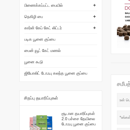
+
பிணைக்கப்பட்ட பையில்
+
நெகிழி பை
+
கார்ன் கேப் கேட் லிட்டர்
படிக பூனை குப்பை
பைன் வூட் கேட் மணல்
பூனை கூடு
ஜியோலிட் டோஃபு கலந்த பூனை குப்பை
சமீப
சிறப்பு தயாரிப்புகள்
சூடான தயாரிப்புகள்
2.0 பச்சை தேயிலை
டோஃபு பூனை குப்பை