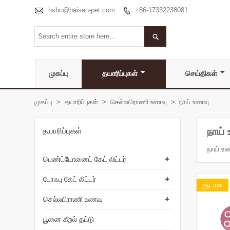

hshc@haisen-pet.com
+86-17332238081


முகப்பு
தயாரிப்புகள்
செய்திகள்
முகப்பு
>
தயாரிப்புகள்
>
செல்லபிராணி உணவு
>
நாய் உணவு
நாய்
தயாரிப்புகள்
நாய் 
+
பெண்ட்டோனைட் கேட் லிட்டர்
+
டோஃபு கேட் லிட்டர்
சூடான
+
செல்லபிராணி உணவு
பூனை கீறல் தட்டு