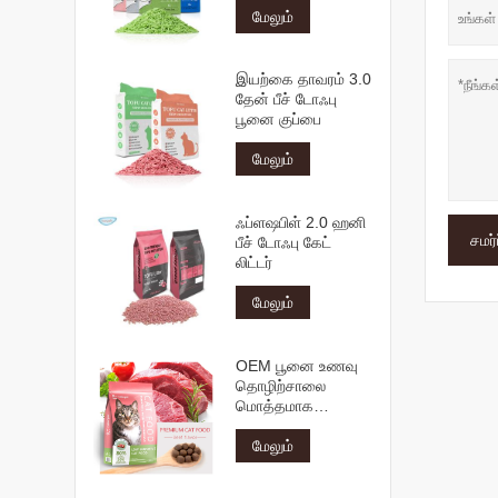
மேலும்
இயற்கை தாவரம் 3.0
தேன் பீச் டோஃபு
பூனை குப்பை
மேலும்
ஃப்ளஷபிள் 2.0 ஹனி
சமர்ப
பீச் டோஃபு கேட்
லிட்டர்
மேலும்
OEM பூனை உணவு
தொழிற்சாலை
மொத்தமாக
இயற்கை
மூலப்பொருட்களை
மேலும்
ஏற்றுமதி செய்கிறது
பல வடிவ சுவைகள்