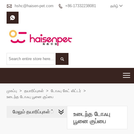

hshc@haisen-pet.com
+86-17332238081

தமிழ்



T
முகப்பு
>
தயாரிப்புகள்
>
டோஃபு கேட் லிட்டர்
>
உடைந்த டோஃபு பூனை குப்பை
மேலும் தயாரிப்புகள்்
உடைந்த டோஃபு
பூனை குப்பை