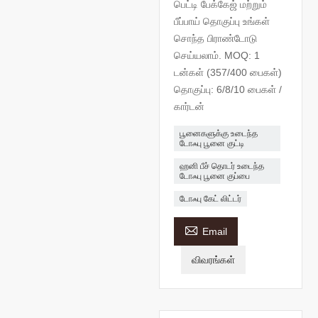
பெட்டி பேக்கேஜ் மற்றும்
பீப்பாய் தொகுப்பு உங்கள்
சொந்த பிராண்டோடு
செய்யலாம். MOQ: 1
டன்கள் (357/400 பைகள்)
தொகுப்பு: 6/8/10 பைகள் /
கார்டன்
பூனைகளுக்கு உடைந்த
டோஃபு பூனை குட்டி
ஹனி பீச் தொடர் உடைந்த
டோஃபு பூனை குப்பை
டோஃபு கேட் லிட்டர்

Email
விவரங்கள்