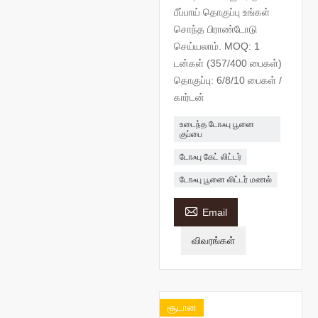
பீப்பாய் தொகுப்பு உங்கள்
சொந்த பிராண்டோடு
செய்யலாம். MOQ: 1
டன்கள் (357/400 பைகள்)
தொகுப்பு: 6/8/10 பைகள் /
கார்டன்
உடைந்த டோஃபு பூனை
குப்பை
டோஃபு கேட் லிட்டர்
டோஃபு பூனை லிட்டர் மணல்

Email
விவரங்கள்
சூடான