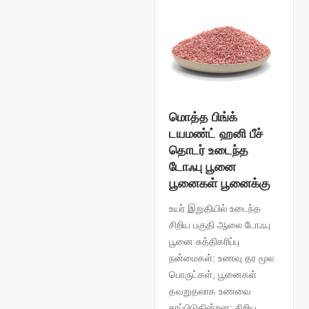
மொத்த பிங்க்
டயமண்ட் ஹனி பீச்
தொடர் உடைந்த
டோஃபு பூனை
பூனைகள் பூனைக்கு
உயர் இறுதியில் உடைந்த
சிறிய பகுதி ஆலை டோஃபு
பூனை சுத்திகரிப்பு
நன்மைகள்: உணவு தர மூல
பொருட்கள், பூனைகள்
தவறுதலாக உணவை
சாப்பிடுகின்றன; சிறிய