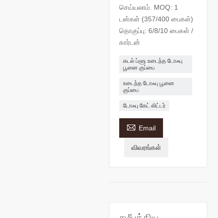
செய்யலாம். MOQ: 1
டன்கள் (357/400 பைகள்)
தொகுப்பு: 6/8/10 பைகள் /
கார்டன்
கடல் ப்ளூ உடைந்த டோஃபு
பூனை குப்பை
உடைந்த டோஃபு பூனை
குப்பை
டோஃபு கேட் லிட்டர்

Email
விவரங்கள்
சமீபத்திய