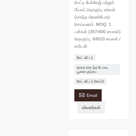
பெட்டி பேக்கேஜ் மற்றும்
பீப்பாய் தொகுப்பு உங்கள்
சொந்த பிராண்டோடு
செய்யலாம். MOQ: 1
டன்கள் (357/400 பைகள்)
தொகுப்பு: 6/8/10 பைகள் /
கார்டன்
கேட் லிட்டர்
தாவர உடைந்த டோஃபு
பூனை குப்பை
கேட் லிட்டர் கிளப்பி

Email
விவரங்கள்