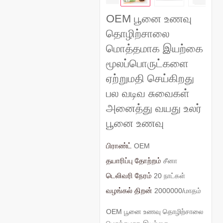
OEM பூனை உணவு
தொழிற்சாலை
மொத்தமாக இயற்கை
மூலப்பொருட்களை
ஏற்றுமதி செய்கிறது
பல வடிவ சுவைகள்
அனைத்து வயது உலர்
பூனை உணவு
பிராண்ட்
OEM
தயாரிப்பு தோற்றம்
சீனா
டெலிவரி நேரம்
20 நாட்கள்
வழங்கல் திறன்
2000000/மாதம்
OEM பூனை உணவு தொழிற்சாலை