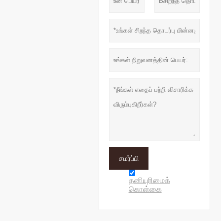
சமர்ப்பி
தனியுரிமைக்
கொள்கை