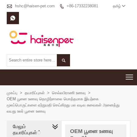

hshc@haisen-pet.com
+86-17332238081

தமிழ்



T
முகப்பு
>
தயாரிப்புகள்
>
செல்லபிராணி உணவு
>
OEM பூனை உணவு தொழிற்சாலை மொத்தமாக இயற்கை
மூலப்பொருட்களை ஏற்றுமதி செய்கிறது பல வடிவ சுவைகள் அனைத்து
வயது உலர் பூனை உணவு
மேலும்
OEM பூனை உணவு
தயாரிப்புகள்்