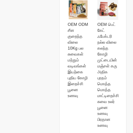
OEM ODM
OEM பெட்
சீன
கேட்
குறைந்த
ஃபேக்டரி
விலை
நல்ல விலை
10Kg பல
கலந்த
சுவைகள்
கோழி
மற்றும்
முட்டையின்
வடிவங்கள்
மஞ்சள் கரு
இயற்கை
அதிக
புதிய கோழி
புரதம்
இறைச்சி
மொத்த
பூனை
மொத்த
உணவு
மாட்டிறைச்சி
சுவை உலர்
பூனை
உணவு
பிரதான
உணவு