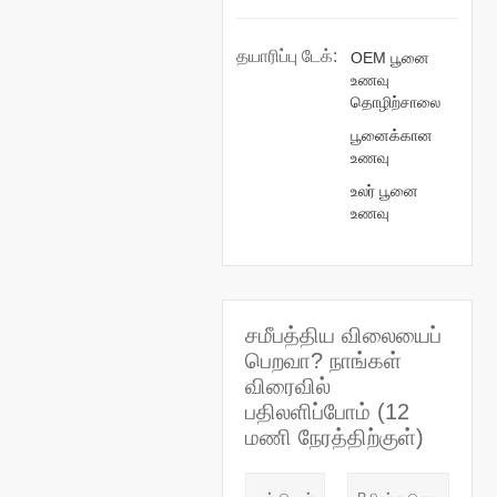
தயாரிப்பு டேக்:
OEM பூனை
உணவு
தொழிற்சாலை
பூனைக்கான
உணவு
உலர் பூனை
உணவு
சமீபத்திய விலையைப்
பெறவா? நாங்கள்
விரைவில்
பதிலளிப்போம் (12
மணி நேரத்திற்குள்)