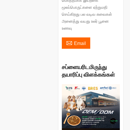
மொத்தமாக இயற்கை
மூலப்பொருட்களை ஏற்றுமதி
செய்கிறது பல வடிவ சுவைகள்
அனைத்து வயது உலர் பூனை
உணவு

Email
சப்ளையரிடமிருந்து
தயாரிப்பு விளக்கங்கள்