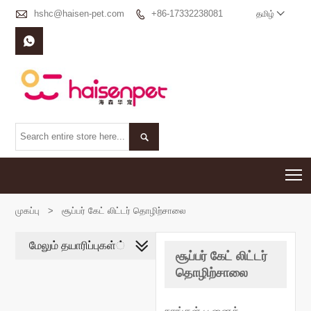

hshc@haisen-pet.com
+86-17332238081

தமிழ்



T
முகப்பு
>
சூப்பர் கேட் லிட்டர் தொழிற்சாலை
மேலும் தயாரிப்புகள்்
சூப்பர் கேட் லிட்டர்
தொழிற்சாலை