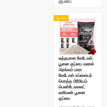
குப்பை
சூடான
சுத்தமான கேடோஸ்
பூனை குப்பை மணல்
அரங்கம் பாரா
கேடோஸ் சப்ளையர்
மொத்த பிரீமியம்
பெண்டோனைட்
களிமண் பூனை
குப்பை