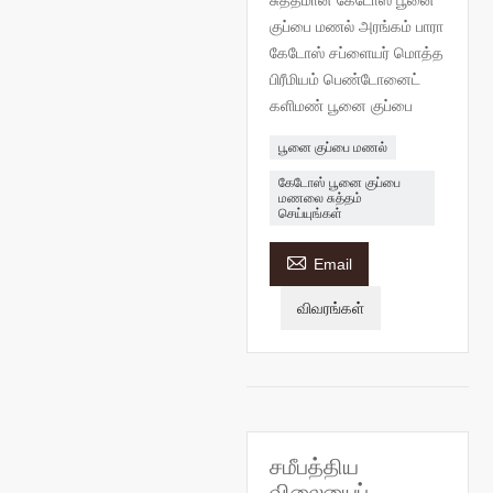
சுத்தமான கேடோஸ் பூனை
குப்பை மணல் அரங்கம் பாரா
கேடோஸ் சப்ளையர் மொத்த
பிரீமியம் பெண்டோனைட்
களிமண் பூனை குப்பை
பூனை குப்பை மணல்
கேடோஸ் பூனை குப்பை
மணலை சுத்தம்
செய்யுங்கள்

Email
விவரங்கள்
சமீபத்திய
விலையைப்